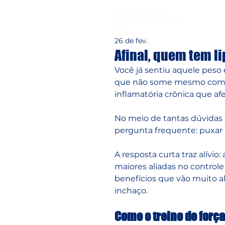
26 de fev.
Afinal, quem tem 
Você já sentiu aquele pes
que não some mesmo com d
inflamatória crônica que afe
No meio de tantas dúvidas s
pergunta frequente: puxar 
A resposta curta traz alívi
maiores aliadas no contro
benefícios que vão muito al
inchaço.
Como o treino de forç