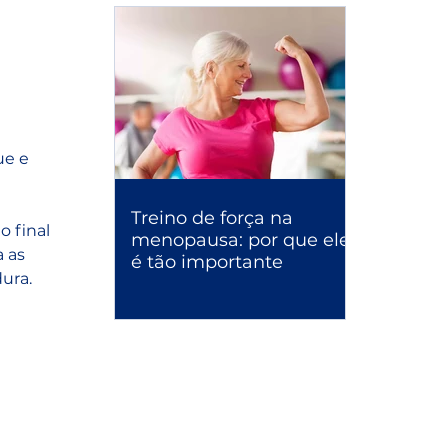
ue e 
Treino de força na
 final 
menopausa: por que ele
 as 
é tão importante
ura.