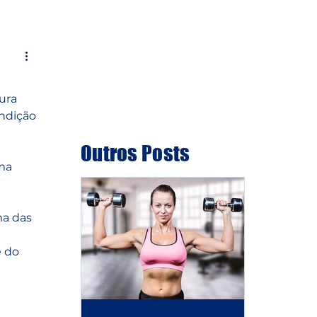
g
Entre em contato
ura 
ndição 
Outros Posts
ma 
ma das 
 do 