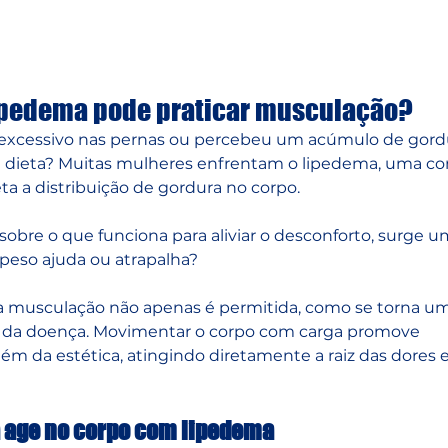
Home
Atividades
Blo
lipedema pode praticar musculação?
o excessivo nas pernas ou percebeu um acúmulo de gord
ieta? Muitas mulheres enfrentam o lipedema, uma co
ta a distribuição de gordura no corpo. 
obre o que funciona para aliviar o desconforto, surge u
peso ajuda ou atrapalha?
o: a musculação não apenas é permitida, como se torna u
le da doença. Movimentar o corpo com carga promove 
ém da estética, atingindo diretamente a raiz das dores e
a age no corpo com lipedema