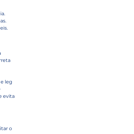
ia.
as.
eis.
 
reta 
e leg 
 
 evita 
tar o 