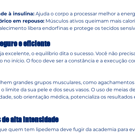
de à insulina:
 Ajuda o corpo a processar melhor a energ
órico em repouso:
 Músculos ativos queimam mais calori
talecimento libera endorfinas e protege os tecidos sensív
eguro e eficiente
a excelente, o equilíbrio dita o sucesso. Você não precisa
 no início. O foco deve ser a constância e a execução cor
abalhem grandes grupos musculares, como agachamentos 
o limite da sua pele e dos seus vasos. O uso de meias de
ade, sob orientação médica, potencializa os resultados e
 de alta intensidade
que quem tem lipedema deve fugir da academia para evi