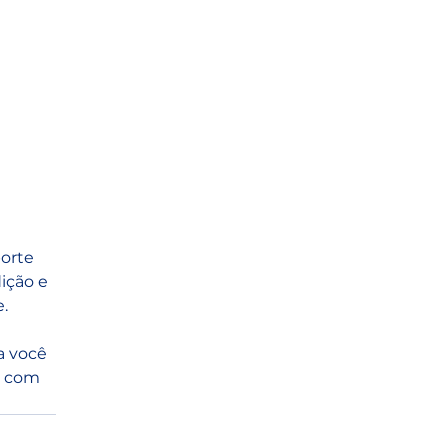
orte 
ição e 
.
a você 
o com 