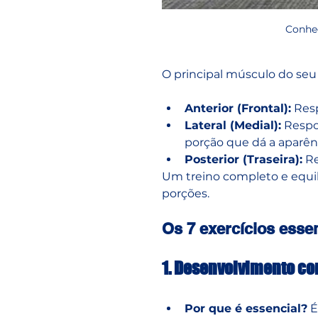
Conhe
O principal músculo do seu 
Anterior (Frontal):
 Res
Lateral (Medial):
 Respo
porção que dá a aparên
Posterior (Traseira):
 R
Um treino completo e equili
porções.
Os 7 exercícios esse
1. Desenvolvimento co
Por que é essencial?
 