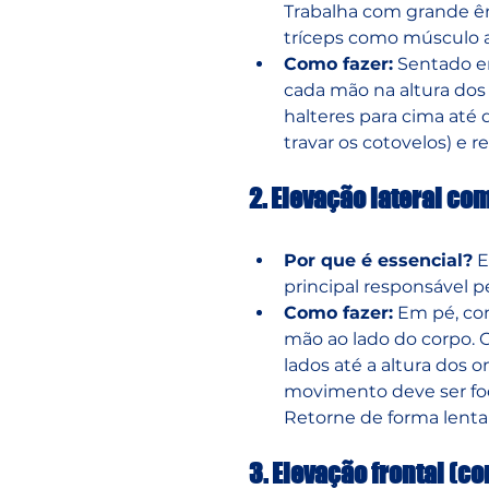
Trabalha com grande ênf
tríceps como músculo au
Como fazer:
 Sentado e
cada mão na altura dos
halteres para cima até
travar os cotovelos) e r
2. Elevação lateral co
Por que é essencial?
 E
principal responsável p
Como fazer:
 Em pé, co
mão ao lado do corpo. C
lados até a altura dos 
movimento deve ser foc
Retorne de forma lenta 
3. Elevação frontal (c