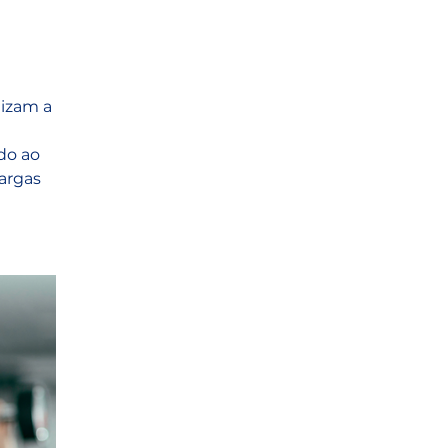
izam a 
do ao 
argas 