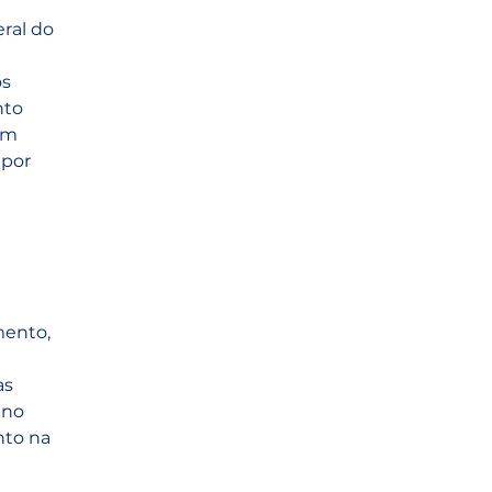
ral do 
s 
to 
om 
por 
ento, 
s 
 no 
to na 