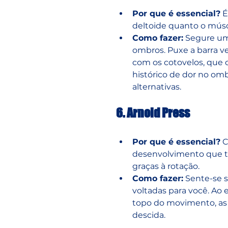
Por que é essencial?
 
deltoide quanto o músc
Como fazer:
 Segure um
ombros. Puxe a barra v
com os cotovelos, que 
histórico de dor no om
alternativas.
6. Arnold Press
Por que é essencial?
 
desenvolvimento que t
graças à rotação.
Como fazer:
 Sente-se 
voltadas para você. Ao 
topo do movimento, as 
descida.