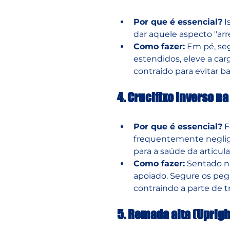
Por que é essencial?
 
dar aquele aspecto "ar
Como fazer:
 Em pé, seg
estendidos, eleve a car
contraído para evitar ba
4. Crucifixo inverso n
Por que é essencial?
 
frequentemente neglige
para a saúde da articul
Como fazer:
 Sentado n
apoiado. Segure os pega
contraindo a parte de t
5. Remada alta (Uprig