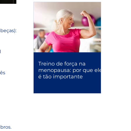
beças):
 
Treino de força na
menopausa: por que ele
ês 
é tão importante
bros. 