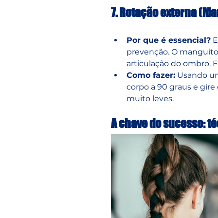
7. Rotação externa (Ma
Por que é essencial?
 
prevenção. O manguito
articulação do ombro. F
Como fazer:
 Usando um
corpo a 90 graus e gire 
muito leves.
A chave do sucesso: t