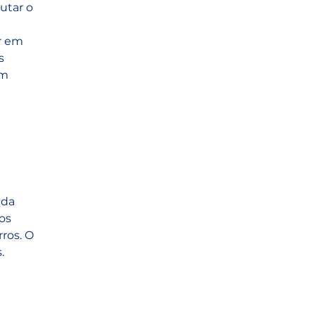
utar o 
r em 
s 
m 
da 
os 
ros. O 
. 