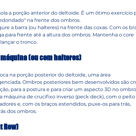
Isola a porção anterior do deltoide. É um ótimo exercício 
redondado" na frente dos ombros.
ure a barra (ou halteres) na frente das coxas. Com os br
ga para frente até a altura dos ombros. Mantenha o core 
lançar o tronco.
a máquina (ou com halteres)
Foca na porção posterior do deltoide, uma área 
nciada. Ombros posteriores bem desenvolvidos são cru
ação, para a postura e para criar um aspecto 3D no ombro
a máquina de crucifixo inverso (peck deck), com o peito
dores e, com os braços estendidos, puxe-os para trás, 
rás dos ombros.
ht Row)