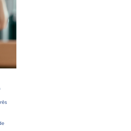
 
rês 
de 