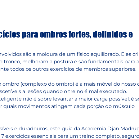
Home
Atividades
Blo
ícios para ombros fortes, definidos e
olvidos são a moldura de um físico equilibrado. Eles cr
no tronco, melhoram a postura e são fundamentais para a
te todos os outros exercícios de membros superiores. 
do ombro (complexo do ombro) é a mais móvel do nosso 
uscetíveis a lesões quando o treino é mal executado.
eligente não é sobre levantar a maior carga possível; é s
der quais movimentos atingem cada porção do músculo 
isíveis e duradouros, este guia da Academia Djan Madrug
7 exercícios essenciais para um treino completo, seguro