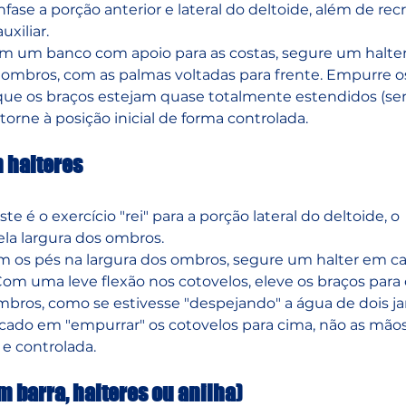
ase a porção anterior e lateral do deltoide, além de recr
xiliar.
m um banco com apoio para as costas, segure um halte
 ombros, com as palmas voltadas para frente. Empurre o
 que os braços estejam quase totalmente estendidos (se
etorne à posição inicial de forma controlada.
m halteres
ste é o exercício "rei" para a porção lateral do deltoide, o 
ela largura dos ombros.
m os pés na largura dos ombros, segure um halter em ca
om uma leve flexão nos cotovelos, eleve os braços para 
ombros, como se estivesse "despejando" a água de dois jar
ado em "empurrar" os cotovelos para cima, não as mãos
e controlada.
om barra, halteres ou anilha)