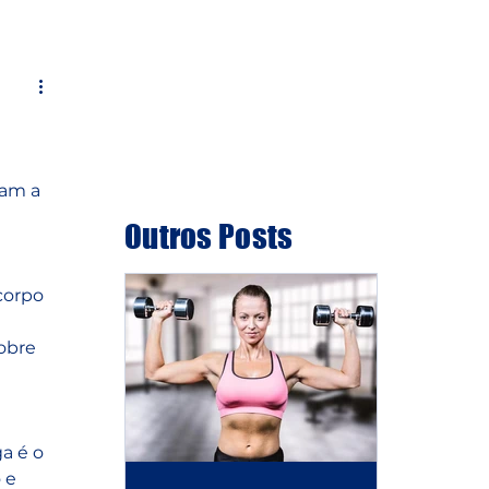
g
Entre em contato
iam a 
 
Outros Posts
corpo 
obre 
a é o 
 e 