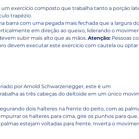
É um exercício composto que trabalha tanto a porção late
ulo trapézio.
a barra com uma pegada mais fechada que a largura do
erticalmente em direção ao queixo, liderando o movimen
devem subir mais alto que as mãos. 
Atenção:
 Pessoas c
bro devem executar este exercício com cautela ou optar 
Criado por Arnold Schwarzenegger, este é um 
rabalha as três cabeças do deltoide em um único movim
segurando dois halteres na frente do peito, com as palma
empurrar os halteres para cima, gire os punhos para que,
palmas estejam voltadas para frente. Inverta o movimen