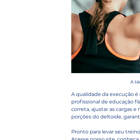
A té
A qualidade da execução é
profissional de educação fís
correta, ajustar as cargas 
porções do deltoide, gara
Pronto para levar seu trei
Acesse nosso site
, conheça