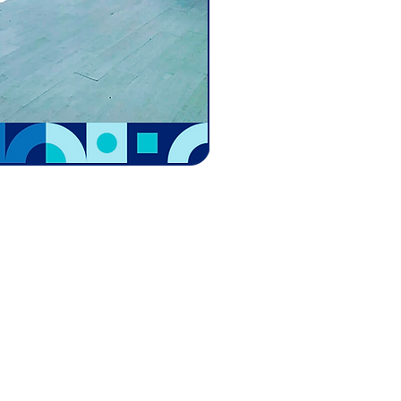
necte-se conosco:
(21) 2490-4200 | (21) 2490-1944