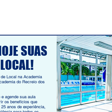
Home
Atividades
Blo
HOJE SUAS
 LOCAL!
s de Local na Academia
academia do Recreio dos
 e agende sua aula
ir os benefícios que
25 anos de experiência,
iência para todos os