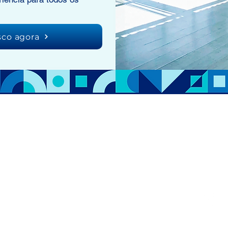
sco agora
Co